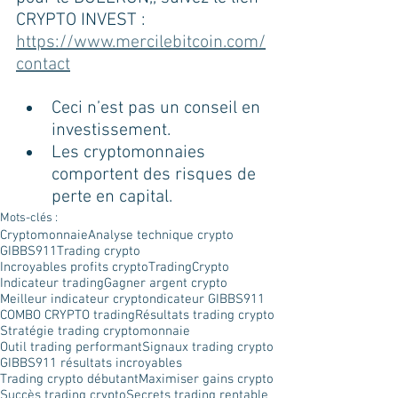
CRYPTO INVEST :
https://www.mercilebitcoin.com/
contact
Ceci n’est pas un conseil en 
investissement.
Les cryptomonnaies 
comportent des risques de 
perte en capital.
Mots-clés :
Cryptomonnaie
Analyse technique crypto
GIBBS911
Trading crypto
Incroyables profits crypto
TradingCrypto
Indicateur trading
Gagner argent crypto
Meilleur indicateur crypto
ndicateur GIBBS911
COMBO CRYPTO trading
Résultats trading crypto
Stratégie trading cryptomonnaie
Outil trading performant
Signaux trading crypto
GIBBS911 résultats incroyables
Trading crypto débutant
Maximiser gains crypto
Succès trading crypto
Secrets trading rentable