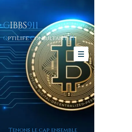
G
IBBS
911
O
ptiLife
C
onsultant
EI
Tenons le cap ensemble