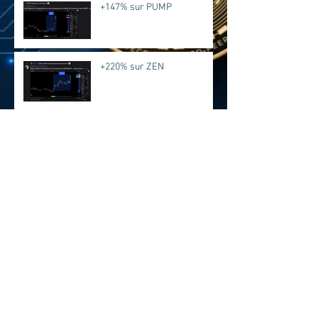
+147% sur PUMP
+220% sur ZEN
BAT + 21% déjà....
ZK + 67% depuis l'annonce
FIL + 55% EN QUELQUES
HEURES...
Archives