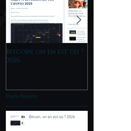
Bitcoin, on en est où ?
tu ne reussis
2026
trading lo
Fais tu du D
Posts Récents