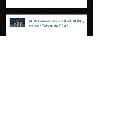
Bitcoin, on en est où ? 2026
tu ne reussis pas en trading long
terme? Fais tu du DCA?
Pourquoi TRON peut-être LA crypto
de 2026 ?
Bitcoin 2025 : Le Cycle est en
Retard, mais le BullRUN n’est PAS
fini !