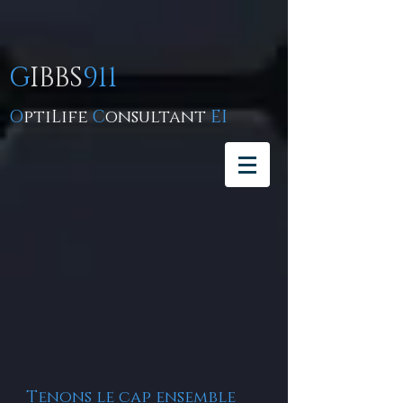
G
IBBS
911
O
ptiLife
C
onsultant
EI
Tenons le cap ensemble