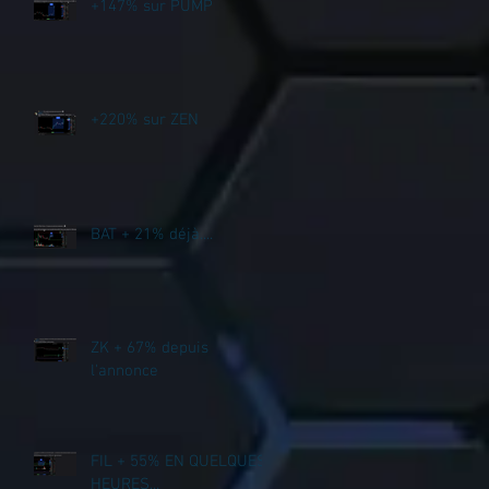
+147% sur PUMP
+220% sur ZEN
BAT + 21% déjà....
ZK + 67% depuis
l'annonce
FIL + 55% EN QUELQUES
HEURES...