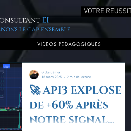
VOTRE REUSSIT
onsultant
EI
enons le cap ensemble
VIDEOS PEDAGOGIQUES
Gibbs Cémoi
18 mars 2025
2 min de lecture
🚀 API3 EXPLOSE
de +60% après
notre signal