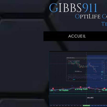
G
IBBS
911
O
ptiLife
C
T
ACCUEIL