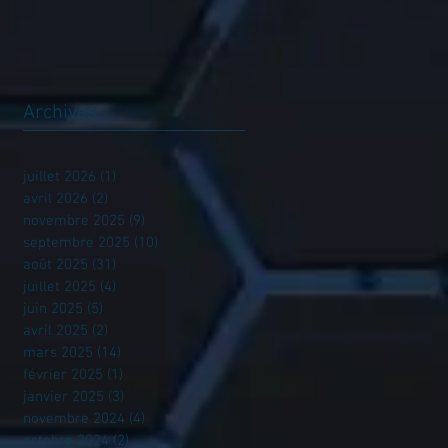
Archives
juillet 2026
(1)
1 post
avril 2026
(2)
2 posts
novembre 2025
(9)
9 posts
septembre 2025
(10)
10 posts
août 2025
(31)
31 posts
juillet 2025
(4)
4 posts
juin 2025
(5)
5 posts
avril 2025
(2)
2 posts
mars 2025
(14)
14 posts
février 2025
(1)
1 post
janvier 2025
(3)
3 posts
novembre 2024
(4)
4 posts
octobre 2024
(2)
2 posts