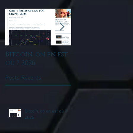
r
Bitcoin, on en est
tu ne reussis pas
où ? 2026
en trading long
terme? Fais tu du
Posts Récents
DCA?
Bitcoin, on en est où ?
2026