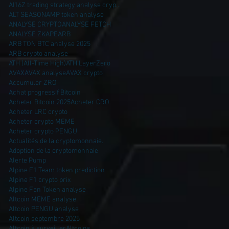
AI16Z trading strategy analyse crypto AI16Z
ALT SEASON
AMP token analyse
ANALYSE CRYPTO
ANALYSE FETCH
ANALYSE ZK
APE
ARB
ARB TON BTC analyse 2025
ARB crypto analyse
ATH (All-Time High)
ATH LayerZero
AVAX
AVAX analyse
AVAX crypto
Accumuler ZRO
Achat progressif Bitcoin
Acheter Bitcoin 2025
Acheter CRO
Acheter LRC crypto
Acheter crypto MEME
Acheter crypto PENGU
Actualités de la cryptomonnaie.
Adoption de la cryptomonnaie
Alerte Pump
Alpine F1 Team token prediction
Alpine F1 crypto prix
Alpine Fan Token analyse
Altcoin MEME analyse
Altcoin PENGU analyse
Altcoin septembre 2025
Altcoin à surveiller
Altcoins