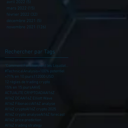
avril 2022
(5)
5 posts
mars 2022
(15)
15 posts
février 2022
(32)
32 posts
décembre 2021
(5)
5 posts
novembre 2021
(126)
126 posts
Rechercher par Tags
"Comment Fonctionnent les Liquidations ?
#TechnicalAnalysis
+100% potentiel
+71% en 10 jours
112000 USD
12 règles de trading crypto
15% en 15 jours
AAVE
ACTUALITE CRYPTO
ADA
AI16Z
AI16Z DCA
AI16Z Elliott Wave
AI16Z Fibonacci
AI16Z analyse
AI16Z crypto
AI16Z crypto 2025
AI16Z crypto analyse
AI16Z forecast
AI16Z price prediction
AI16Z trading strategy