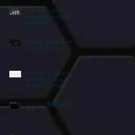
tu ne reussis pas en
trading long terme? Fais
tu du DCA?
Pourquoi TRON peut-être
LA crypto de 2026 ?
Bitcoin 2025 : Le Cycle
est en Retard, mais le
BullRUN n’est PAS fini !
+20% sur TRUMP DEPUIS
HIER