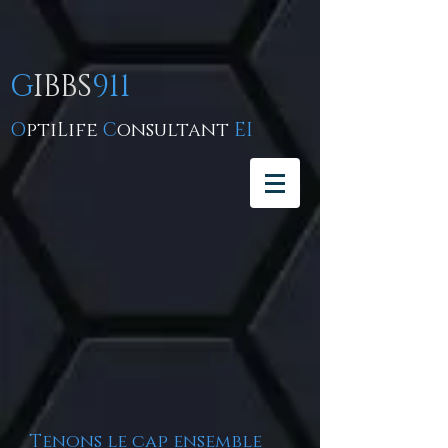
G
IBBS
911
O
ptiLife
C
onsultant
EI
Tenons le cap ensemble