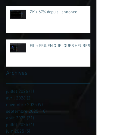
ZK + 67% depuis l'annonce
FIL + 55% EN QUELQUES HEURES...
Archives
juillet 2026
(1)
1 post
avril 2026
(2)
2 posts
novembre 2025
(9)
9 posts
septembre 2025
(10)
10 posts
août 2025
(31)
31 posts
juillet 2025
(4)
4 posts
juin 2025
(5)
5 posts