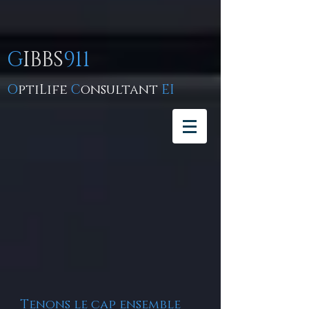
G
IBBS
911
O
ptiLife
C
onsultant
EI
Tenons le cap ensemble