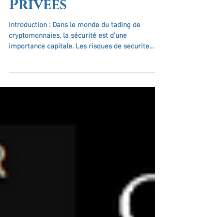
Sécurisé des Clés
Privées
Introduction : Dans le monde du tading de
cryptomonnaies, la sécurité est d'une
importance capitale. Les risques de securite
dans le...