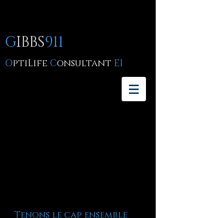
G
IBBS
911
O
ptiLife
C
onsultant
EI
Tenons le cap ensemble