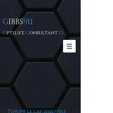
G
IBBS
911
O
ptiLife
C
onsultant
EI
Tenons le cap ensemble