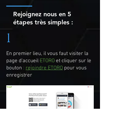
Rejoignez nous en 5
étapes très simples :
1
En premier lieu, il vous faut visiter la
page d'accueil
ETORO
et cliquer sur le
bouton
:
rejoindre ETORO
pour vous
enregistrer