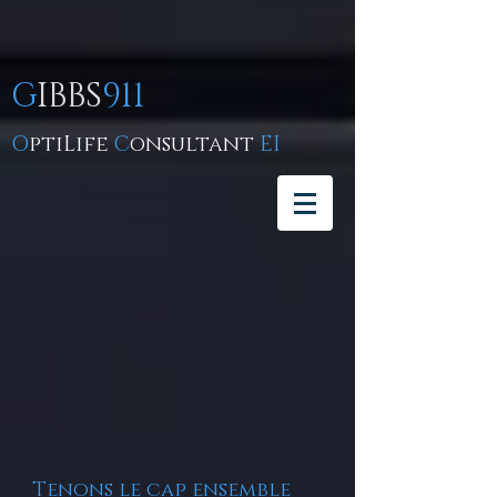
G
IBBS
911
O
ptiLife
C
onsultant
EI
Tenons le cap ensemble