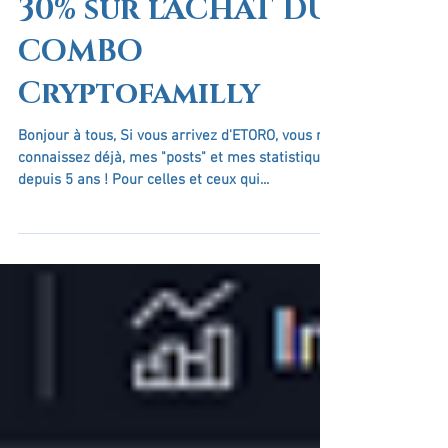
Bientôt la fin des
30% sur l'ACHAT DU
COMBO
Cryptofamilly
Bonjour à tous, Si vous arrivez d'ETORO, vous me
connaissez déjà, mes "posts" et mes statistiques
depuis 5 ans ! Pour celles et ceux qui...