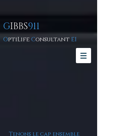
G
IBBS
911
O
ptiLife
C
onsultant
EI
Tenons le cap ensemble