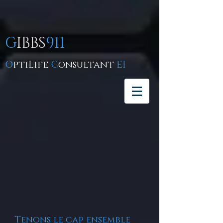
G
IBBS
911
O
ptiLife
C
onsultant
EI
Tenons le cap ensemble