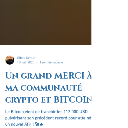
Gibbs Cémoi
10 juil. 2025
1 min de lecture
Un grand MERCI à
ma communauté
crypto et BITCOIN!
Le Bitcoin vient de franchir les 112 000 USD,