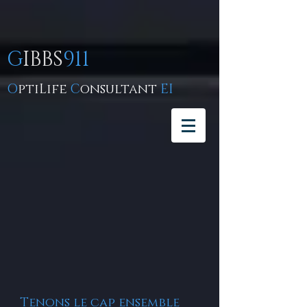
G
IBBS
911
O
ptiLife
C
onsultant
EI
Tenons le cap ensemble