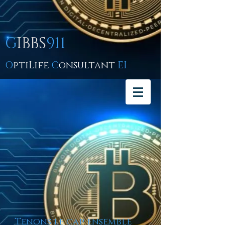
G
IBBS
911
O
ptiLife
C
onsultant
EI
Tenons le cap ensemble