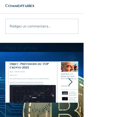
Commentaires
Rédigez un commentaire...
Posts à l'affiche
Bitcoin, on en est où ?
tu ne reussis