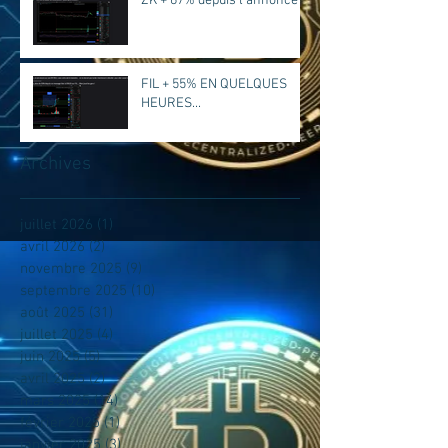
ZK + 67% depuis l'annonce
FIL + 55% EN QUELQUES
HEURES...
Archives
juillet 2026
(1)
1 post
avril 2026
(2)
2 posts
novembre 2025
(9)
9 posts
septembre 2025
(10)
10 posts
août 2025
(31)
31 posts
juillet 2025
(4)
4 posts
juin 2025
(5)
5 posts
avril 2025
(2)
2 posts
mars 2025
(14)
14 posts
février 2025
(1)
1 post
janvier 2025
(3)
3 posts