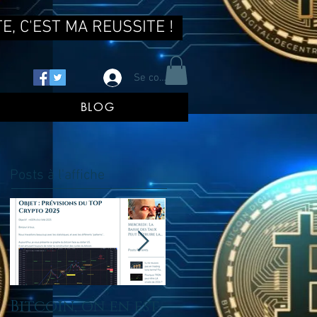
E, C'EST MA REUSSITE !
Se connecter
BLOG
Posts à l'affiche
Bitcoin, on en est
tu ne reussis pas