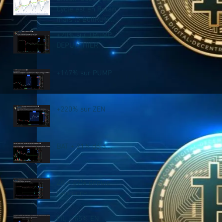
Cycle est en Retard,
mais le BullRUN
n’est PAS fini !
+20% sur TRUMP
DEPUIS HIER
+147% sur PUMP
+220% sur ZEN
BAT + 21% déjà....
ZK + 67% depuis
l'annonce
FIL + 55% EN