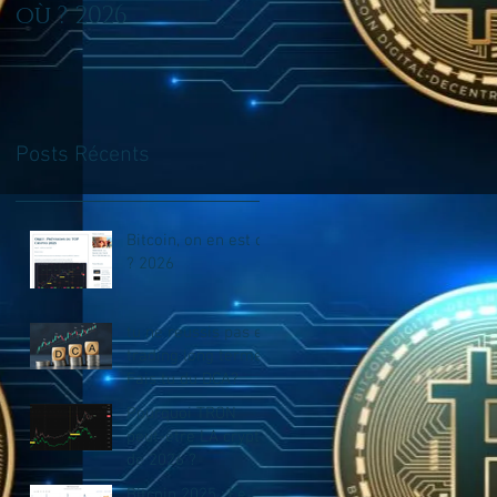
où ? 2026
en trading long
terme? Fais tu du
DCA?
Posts Récents
Bitcoin, on en est où
? 2026
tu ne reussis pas en
trading long terme?
Fais tu du DCA?
Pourquoi TRON
peut-être LA crypto
de 2026 ?
Bitcoin 2025 : Le