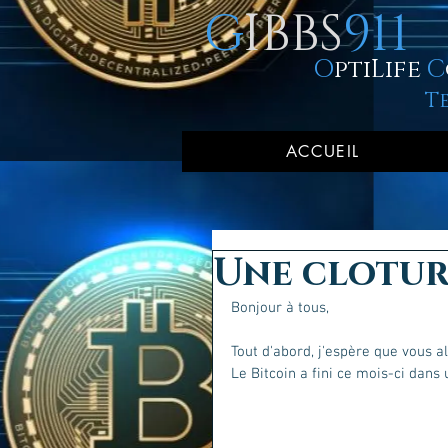
G
IBBS
911
O
ptiLife
C
T
ACCUEIL
Une cloture
Bonjour à tous,
Tout d'abord, j'espère que vous a
Le Bitcoin a fini ce mois-ci dans