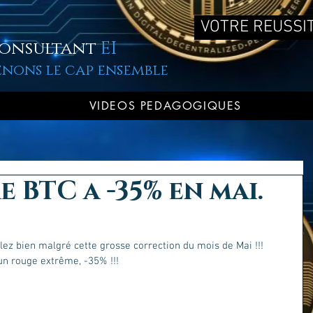
VOTRE REUSSIT
onsultant
EI
enons le cap ensemble
VIDEOS PEDAGOGIQUES
 BTC a -35% en mai.
llez bien malgré cette grosse correction du mois de Mai !!!
 un rouge extrême, -35% !!!