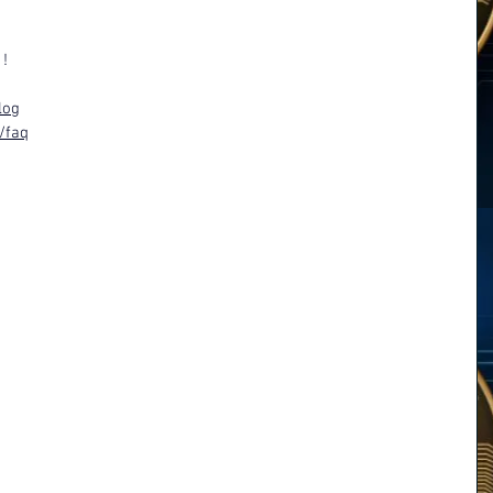
! 
 
log
/faq