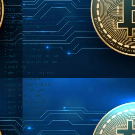
ARB crypto analyse
ATH (All-Time High)
ATH LayerZero
AVAX
AVAX analyse
AVAX crypto
Accumuler ZRO
Achat progressif Bitcoin
Acheter Bitcoin 2025
Acheter CRO
Acheter LRC crypto
Acheter crypto MEME
Acheter crypto PENGU
Actualités de la cryptomonnaie.
Adoption de la cryptomonnaie
Alerte Pump
Alpine F1 Team token prediction
Alpine F1 crypto prix
Alpine Fan Token analyse
Altcoin MEME analyse
Altcoin PENGU analyse
Altcoin septembre 2025
Altcoin à surveiller
Altcoins
Altcoins à suivre 2025
Analyse Baby Doge Coin
Analyse CRO
Analyse LayerZero
Analyse SEI crypto