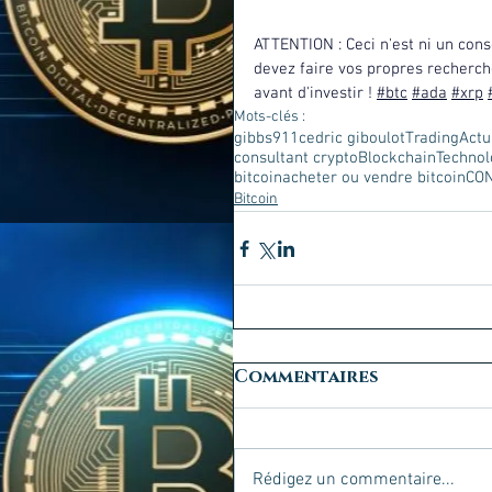
ATTENTION : Ceci n'est ni un conse
devez faire vos propres recherche
avant d'investir ! 
#btc
#ada
#xrp
Mots-clés :
gibbs911
cedric giboulot
Trading
Actu
consultant crypto
Blockchain
Technol
bitcoin
acheter ou vendre bitcoin
CO
Bitcoin
Commentaires
Rédigez un commentaire...