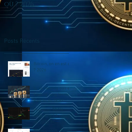
où ? 2026
en trading long
terme? Fais tu du
DCA?
Posts Récents
Bitcoin, on en est où
? 2026
tu ne reussis pas en
trading long terme?
Fais tu du DCA?
Pourquoi TRON
peut-être LA crypto
de 2026 ?
Bitcoin 2025 : Le