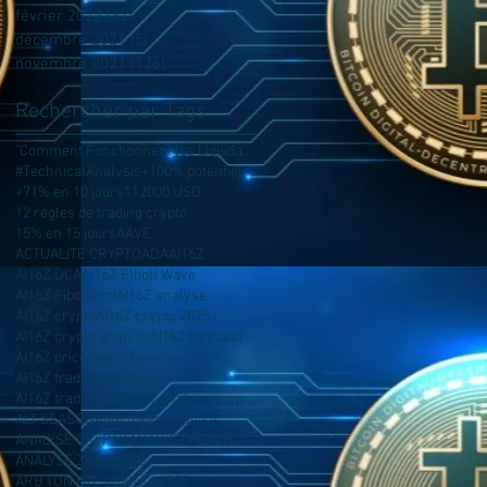
février 2022
(32)
32 posts
décembre 2021
(5)
5 posts
novembre 2021
(126)
126 posts
Rechercher par Tags
"Comment Fonctionnent les Liquidations ?
#TechnicalAnalysis
+100% potentiel
+71% en 10 jours
112000 USD
12 règles de trading crypto
15% en 15 jours
AAVE
ACTUALITE CRYPTO
ADA
AI16Z
AI16Z DCA
AI16Z Elliott Wave
AI16Z Fibonacci
AI16Z analyse
AI16Z crypto
AI16Z crypto 2025
AI16Z crypto analyse
AI16Z forecast
AI16Z price prediction
AI16Z trading strategy
AI16Z trading strategy analyse crypto AI16Z
ALT SEASON
AMP token analyse
ANALYSE CRYPTO
ANALYSE FETCH
ANALYSE ZK
APE
ARB
ARB TON BTC analyse 2025