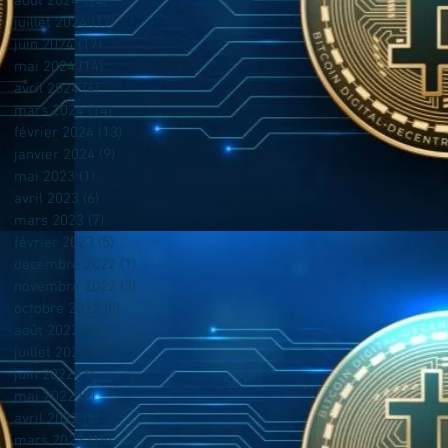
août 2024
(14)
14 posts
juillet 2024
(17)
17 posts
juin 2024
(17)
17 posts
mai 2024
(14)
14 posts
avril 2024
(4)
4 posts
mars 2024
(14)
14 posts
février 2024
(13)
13 posts
janvier 2024
(9)
9 posts
mai 2023
(1)
1 post
avril 2023
(6)
6 posts
mars 2023
(7)
7 posts
février 2023
(5)
5 posts
décembre 2022
(1)
1 post
novembre 2022
(3)
3 posts
octobre 2022
(8)
8 posts
août 2022
(2)
2 posts
juillet 2022
(1)
1 post
juin 2022
(1)
1 post
mai 2022
(2)
2 posts
avril 2022
(5)
5 posts
mars 2022
(15)
15 posts