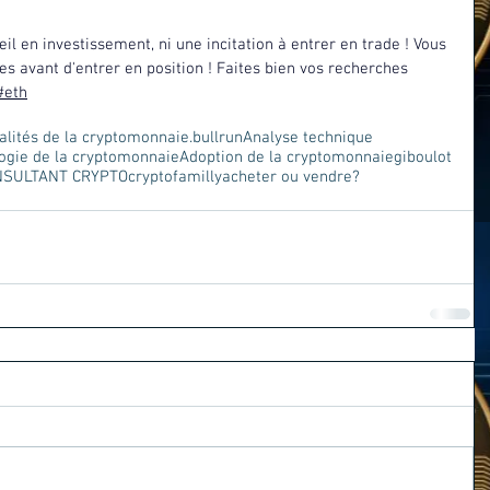
il en investissement, ni une incitation à entrer en trade ! Vous 
s avant d'entrer en position ! Faites bien vos recherches 
#eth
alités de la cryptomonnaie.
bullrun
Analyse technique
ogie de la cryptomonnaie
Adoption de la cryptomonnaie
giboulot
NSULTANT CRYPTO
cryptofamilly
acheter ou vendre?