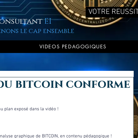
VOTRE REUSSIT
onsultant
EI
enons le cap ensemble
VIDEOS PEDAGOGIQUES
 du bitcoin conforme
u plan exposé dans la vidéo ! 
analyse graphique de BITCOIN, en contenu pédagogique ! 