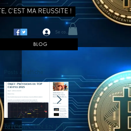
E, C'EST MA REUSSITE !
Se connecter
BLOG
Posts à l'affiche
Bitcoin, on en est
tu ne reussis pas