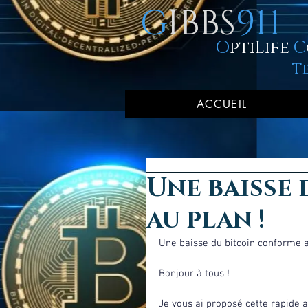
G
IBBS
911
O
ptiLife
C
T
ACCUEIL
Une baisse
au plan !
Une baisse du bitcoin conforme a
Bonjour à tous ! 
Je vous ai proposé cette rapide 