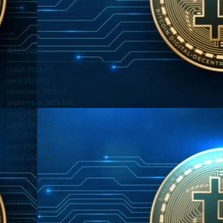
Archives
juillet 2026
(1)
1 post
avril 2026
(2)
2 posts
novembre 2025
(9)
9 posts
septembre 2025
(10)
10 posts
août 2025
(31)
31 posts
juillet 2025
(4)
4 posts
juin 2025
(5)
5 posts
avril 2025
(2)
2 posts
mars 2025
(14)
14 posts
février 2025
(1)
1 post
janvier 2025
(3)
3 posts
novembre 2024
(4)
4 posts
octobre 2024
(2)
2 posts
septembre 2024
(4)
4 posts