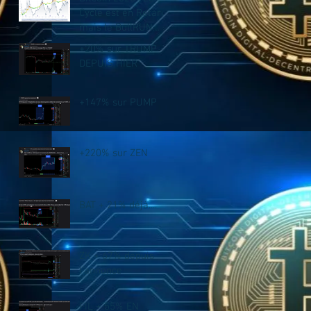
Cycle est en Retard,
mais le BullRUN
n’est PAS fini !
+20% sur TRUMP
DEPUIS HIER
+147% sur PUMP
+220% sur ZEN
BAT + 21% déjà....
ZK + 67% depuis
l'annonce
FIL + 55% EN