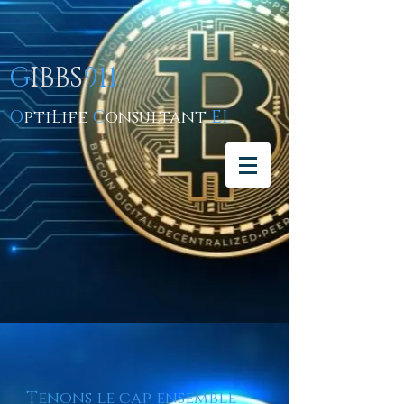
G
IBBS
911
O
ptiLife
C
onsultant
EI
Tenons le cap ensemble