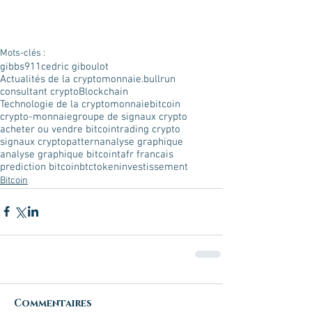
Mots-clés :
gibbs911
cedric giboulot
Actualités de la cryptomonnaie.
bullrun
consultant crypto
Blockchain
Technologie de la cryptomonnaie
bitcoin
crypto-monnaie
groupe de signaux crypto
acheter ou vendre bitcoin
trading crypto
signaux crypto
pattern
analyse graphique
analyse graphique bitcoin
ta
fr francais
prediction bitcoin
btc
token
investissement
Bitcoin
Commentaires