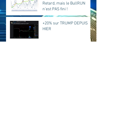
Retard, mais le BullRUN
n’est PAS fini !
+20% sur TRUMP DEPUIS
HIER
+147% sur PUMP
+220% sur ZEN
BAT + 21% déjà....
ZK + 67% depuis l'annonce