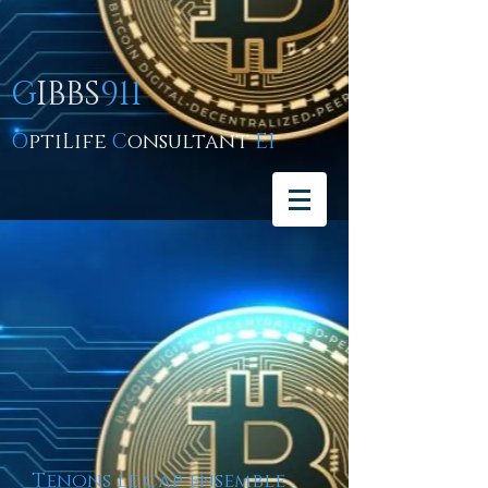
G
IBBS
911
O
ptiLife
C
onsultant
EI
Tenons le cap ensemble