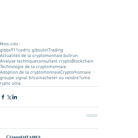
Mots-clés :
gibbs911
cedric giboulot
Trading
Actualités de la cryptomonnaie.
bullrun
Analyse technique
consultant crypto
Blockchain
Technologie de la cryptomonnaie
Adoption de la cryptomonnaie
Cryptomonnaie
groupe signal bitcoin
acheter ou vendre?
uma
rypto uma
Commentaires