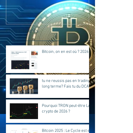
Fais tu du D
Posts Récents
Bitcoin, on en est où ? 2026
tu ne reussis pas en trading
long terme? Fais tu du DCA?
Pourquoi TRON peut-être LA
crypto de 2026 ?
Bitcoin 2025 : Le Cycle est en