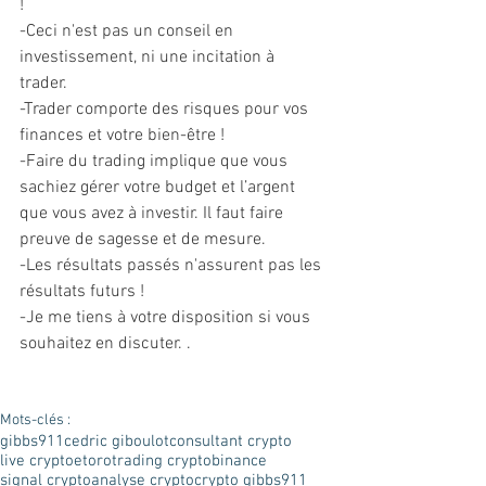
! 
-Ceci n'est pas un conseil en 
investissement, ni une incitation à 
trader. 
-Trader comporte des risques pour vos 
finances et votre bien-être ! 
-Faire du trading implique que vous 
sachiez gérer votre budget et l’argent 
que vous avez à investir. Il faut faire 
preuve de sagesse et de mesure. 
-Les résultats passés n'assurent pas les 
résultats futurs ! 
-Je me tiens à votre disposition si vous 
souhaitez en discuter. . 
Mots-clés :
gibbs911
cedric giboulot
consultant crypto
live crypto
etoro
trading crypto
binance
signal crypto
analyse crypto
crypto gibbs911