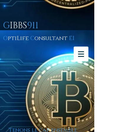
G
IBBS
911
O
ptiLife
C
onsultant
EI
Tenons le cap ensemble