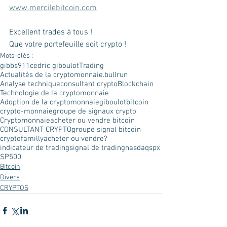
www.mercilebitcoin.com
Excellent trades à tous !
Que votre portefeuille soit crypto !
Mots-clés :
gibbs911
cedric giboulot
Trading
Actualités de la cryptomonnaie.
bullrun
Analyse technique
consultant crypto
Blockchain
Technologie de la cryptomonnaie
Adoption de la cryptomonnaie
giboulot
bitcoin
crypto-monnaie
groupe de signaux crypto
Cryptomonnaie
acheter ou vendre bitcoin
CONSULTANT CRYPTO
groupe signal bitcoin
cryptofamilly
acheter ou vendre?
indicateur de trading
signal de trading
nasdaq
spx
SP500
Bitcoin
Divers
CRYPTOS