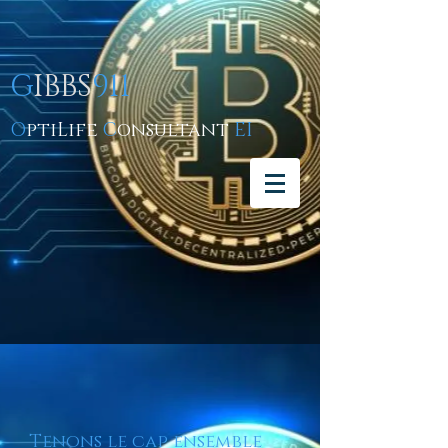
G
IBBS
911
O
ptiLife
C
onsultant
EI
Tenons le cap ensemble