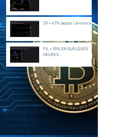
ZK + 67% depuis l'annonce
FIL + 55% EN QUELQUES
HEURES...
Archives
juillet 2026
(1)
1 post
avril 2026
(2)
2 posts
novembre 2025
(9)
9 posts
septembre 2025
(10)
10 posts
août 2025
(31)
31 posts
juillet 2025
(4)
4 posts
juin 2025
(5)
5 posts