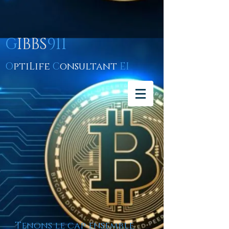
G
IBBS
911
O
ptiLife
C
onsultant
EI
Tenons le cap ensemble