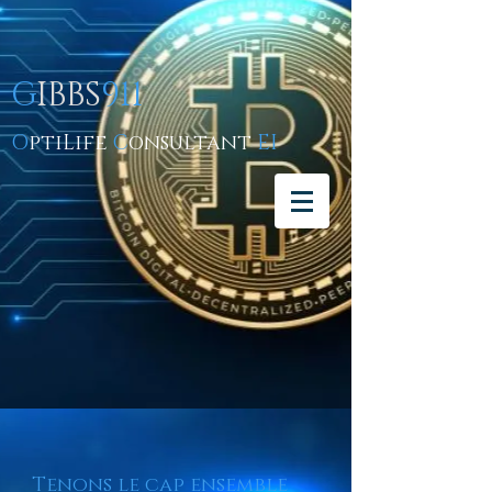
G
IBBS
911
O
ptiLife
C
onsultant
EI
Tenons le cap ensemble