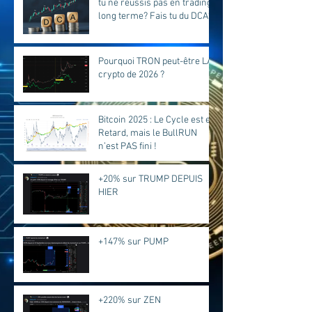
tu ne reussis pas en trading
long terme? Fais tu du DCA?
Pourquoi TRON peut-être LA
crypto de 2026 ?
Bitcoin 2025 : Le Cycle est en
Retard, mais le BullRUN
n’est PAS fini !
+20% sur TRUMP DEPUIS
HIER
+147% sur PUMP
+220% sur ZEN