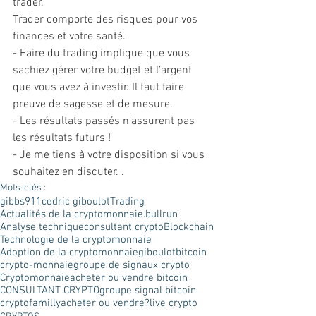
trader. 
Trader comporte des risques pour vos 
finances et votre santé. 
- Faire du trading implique que vous 
sachiez gérer votre budget et l’argent 
que vous avez à investir. Il faut faire 
preuve de sagesse et de mesure. 
- Les résultats passés n'assurent pas 
les résultats futurs ! 
- Je me tiens à votre disposition si vous 
souhaitez en discuter. . 
Mots-clés :
gibbs911
cedric giboulot
Trading
Actualités de la cryptomonnaie.
bullrun
Analyse technique
consultant crypto
Blockchain
Technologie de la cryptomonnaie
Adoption de la cryptomonnaie
giboulot
bitcoin
crypto-monnaie
groupe de signaux crypto
Cryptomonnaie
acheter ou vendre bitcoin
CONSULTANT CRYPTO
groupe signal bitcoin
cryptofamilly
acheter ou vendre?
live crypto