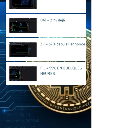
BAT + 21% déjà....
ZK + 67% depuis l'annonce
FIL + 55% EN QUELQUES
HEURES...
Archives
juillet 2026
(1)
1 post
avril 2026
(2)
2 posts
novembre 2025
(9)
9 posts
septembre 2025
(10)
10 posts