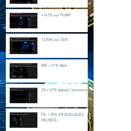
+147% sur PUMP
+220% sur ZEN
BAT + 21% déjà....
ZK + 67% depuis l'annonce
FIL + 55% EN QUELQUES
HEURES...