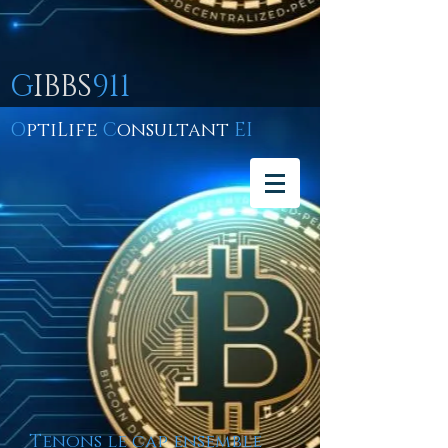
G
IBBS
911
O
ptiLife
C
onsultant
EI
Tenons le cap ensemble