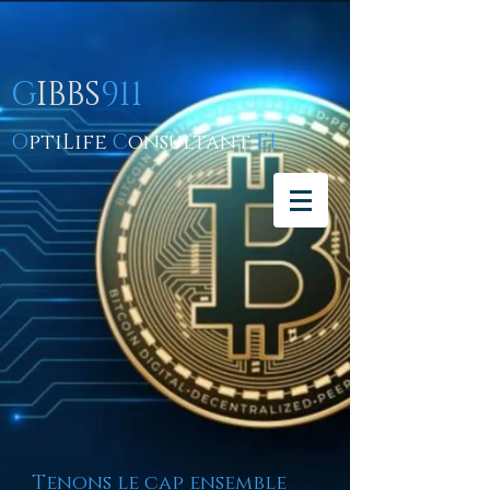
G
IBBS
911
O
ptiLife
C
onsultant
EI
Tenons le cap ensemble