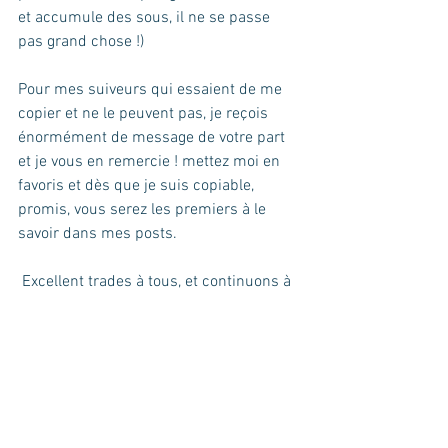
et accumule des sous, il ne se passe 
pas grand chose !)
Pour mes suiveurs qui essaient de me 
copier et ne le peuvent pas, je reçois 
énormément de message de votre part 
et je vous en remercie ! mettez moi en 
favoris et dès que je suis copiable, 
promis, vous serez les premiers à le 
savoir dans mes posts.
 Excellent trades à tous, et continuons à 
nous retrouver sur notre groupe de 
signaux gratuits ! merci à tous amis 
traders !
https://www.mercilebitcoin.com
Gibbs