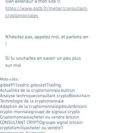
(lien extérieur à mon site !):
https://www.pstb.fr/metier/consultant-
cryptomonnaies
N'hésitez pas, appelez moi, et parlons-en 
!  
Si tu souhaites en savoir un peu plus 
sur moi 
Mots-clés :
gibbs911
cedric giboulot
Trading
Actualités de la cryptomonnaie.
bullrun
Analyse technique
consultant crypto
Blockchain
Technologie de la cryptomonnaie
Adoption de la cryptomonnaie
giboulot
bitcoin
crypto-monnaie
groupe de signaux crypto
Cryptomonnaie
acheter ou vendre bitcoin
CONSULTANT CRYPTO
groupe signal bitcoin
cryptofamilly
acheter ou vendre?