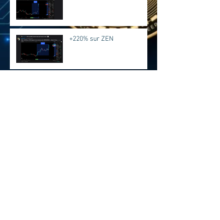
+220% sur ZEN
BAT + 21% déjà....
ZK + 67% depuis l'annonce
FIL + 55% EN QUELQUES
HEURES...
Archives