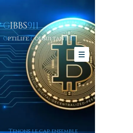
G
IBBS
911
O
ptiLife
C
onsultant
EI
Tenons le cap ensemble