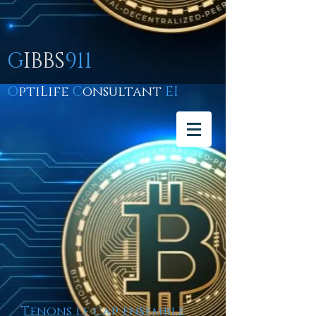
G
IBBS
911
O
ptiLife
C
onsultant
EI
Tenons le cap ensemble