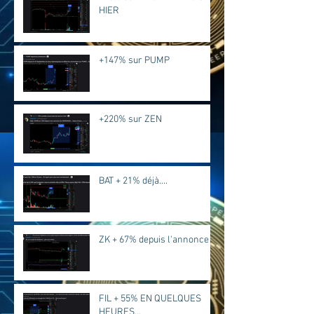
HIER
+147% sur PUMP
+220% sur ZEN
BAT + 21% déjà....
ZK + 67% depuis l'annonce
FIL + 55% EN QUELQUES
HEURES...