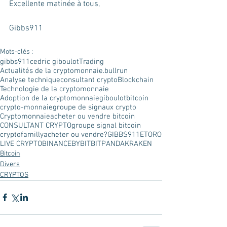
Excellente matinée à tous,
Gibbs911
Mots-clés :
gibbs911
cedric giboulot
Trading
Actualités de la cryptomonnaie.
bullrun
Analyse technique
consultant crypto
Blockchain
Technologie de la cryptomonnaie
Adoption de la cryptomonnaie
giboulot
bitcoin
crypto-monnaie
groupe de signaux crypto
Cryptomonnaie
acheter ou vendre bitcoin
CONSULTANT CRYPTO
groupe signal bitcoin
cryptofamilly
acheter ou vendre?
GIBBS911
ETORO
LIVE CRYPTO
BINANCE
BYBIT
BITPANDA
KRAKEN
Bitcoin
Divers
CRYPTOS