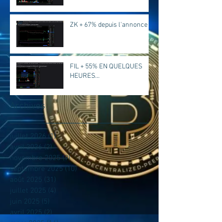
ZK + 67% depuis l'annonce
FIL + 55% EN QUELQUES
HEURES...
Archives
juillet 2026
(1)
1 post
avril 2026
(2)
2 posts
novembre 2025
(9)
9 posts
septembre 2025
(10)
10 posts
août 2025
(31)
31 posts
juillet 2025
(4)
4 posts
juin 2025
(5)
5 posts
avril 2025
(2)
2 posts