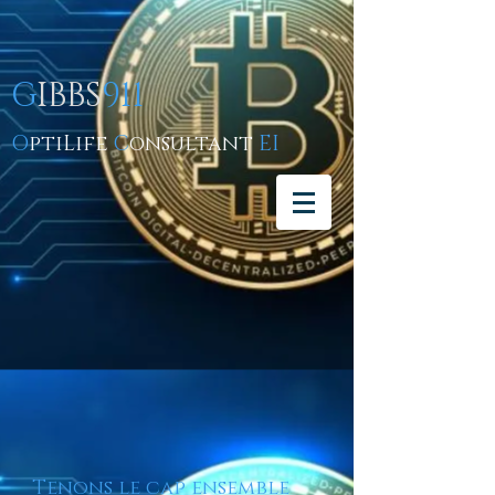
G
IBBS
911
O
ptiLife
C
onsultant
EI
Tenons le cap ensemble