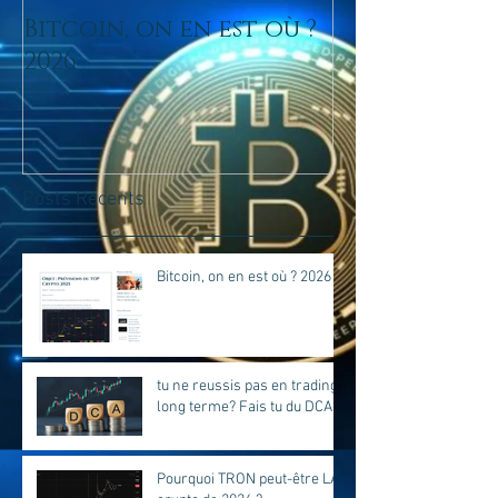
Bitcoin, on en est où ?
tu ne reussis
2026
trading lo
Fais tu du D
Posts Récents
Bitcoin, on en est où ? 2026
tu ne reussis pas en trading
long terme? Fais tu du DCA?
Pourquoi TRON peut-être LA