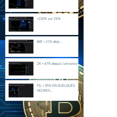
+220% sur ZEN
BAT + 21% déjà....
ZK + 67% depuis l'annonce
FIL + 55% EN QUELQUES
HEURES...
Archives