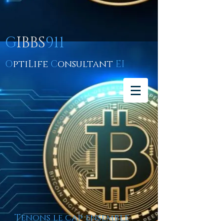
G
IBBS
911
O
ptiLife
C
onsultant
EI
Tenons le cap ensemble