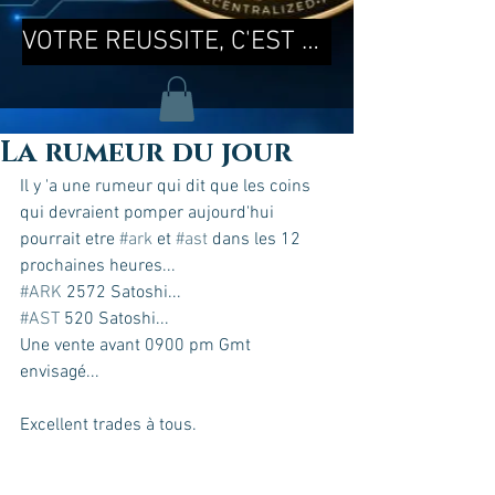
VOTRE REUSSITE, C'EST MA REUSSITE !
La rumeur du jour
Il y 'a une rumeur qui dit que les coins 
qui devraient pomper aujourd'hui 
pourrait etre 
#ark
 et 
#ast
 dans les 12 
prochaines heures...
#ARK
 2572 Satoshi...
#AST
 520 Satoshi... 
Une vente avant 0900 pm Gmt 
envisagé...
Excellent trades à tous.