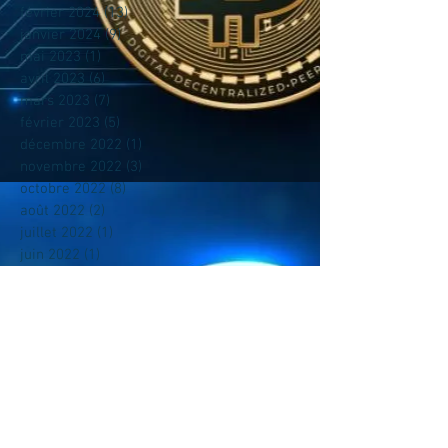
février 2024
(13)
13 posts
janvier 2024
(9)
9 posts
mai 2023
(1)
1 post
avril 2023
(6)
6 posts
mars 2023
(7)
7 posts
février 2023
(5)
5 posts
décembre 2022
(1)
1 post
novembre 2022
(3)
3 posts
octobre 2022
(8)
8 posts
août 2022
(2)
2 posts
juillet 2022
(1)
1 post
juin 2022
(1)
1 post
mai 2022
(2)
2 posts
avril 2022
(5)
5 posts
mars 2022
(15)
15 posts
février 2022
(32)
32 posts
décembre 2021
(5)
5 posts
novembre 2021
(126)
126 posts
Rechercher par Tags