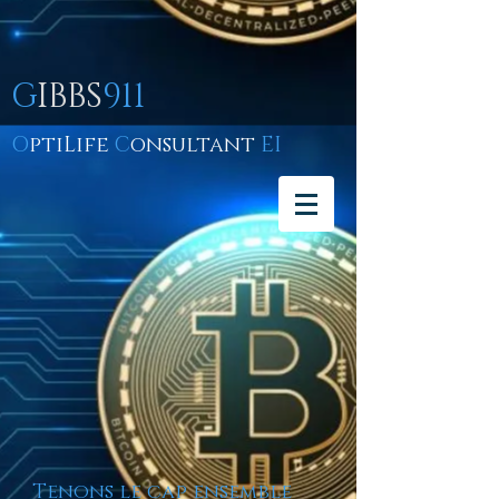
G
IBBS
911
O
ptiLife
C
onsultant
EI
Tenons le cap ensemble