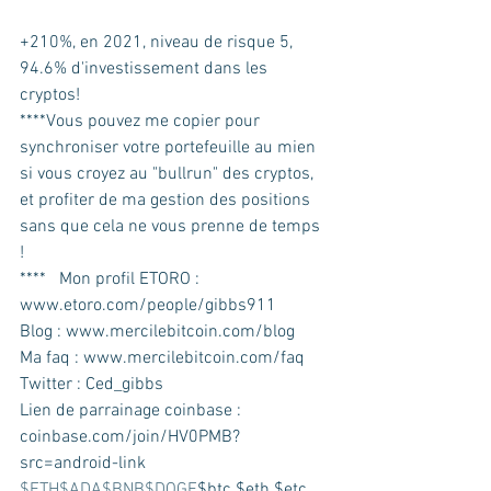
+210%, en 2021, niveau de risque 5, 
94.6% d'investissement dans les 
cryptos! 
****Vous pouvez me copier pour 
synchroniser votre portefeuille au mien 
si vous croyez au "bullrun" des cryptos, 
et profiter de ma gestion des positions 
sans que cela ne vous prenne de temps 
! 
****   Mon profil ETORO : 
www.etoro.com/people/gibbs911  
Blog : www.mercilebitcoin.com/blog 
Ma faq : www.mercilebitcoin.com/faq  
Twitter : Ced_gibbs 
Lien de parrainage coinbase : 
coinbase.com/join/HV0PMB?
src=android-link 
$ETH
$ADA
$BNB
$DOGE
$btc $eth $etc 