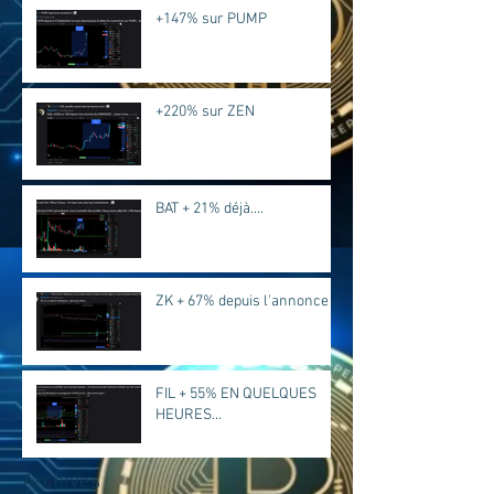
+147% sur PUMP
+220% sur ZEN
BAT + 21% déjà....
ZK + 67% depuis l'annonce
FIL + 55% EN QUELQUES
HEURES...
Archives