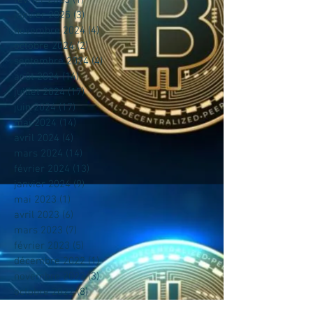
janvier 2025
(3)
3 posts
novembre 2024
(4)
4 posts
octobre 2024
(2)
2 posts
septembre 2024
(4)
4 posts
août 2024
(14)
14 posts
juillet 2024
(17)
17 posts
juin 2024
(17)
17 posts
mai 2024
(14)
14 posts
avril 2024
(4)
4 posts
mars 2024
(14)
14 posts
février 2024
(13)
13 posts
janvier 2024
(9)
9 posts
mai 2023
(1)
1 post
avril 2023
(6)
6 posts
mars 2023
(7)
7 posts
février 2023
(5)
5 posts
décembre 2022
(1)
1 post
novembre 2022
(3)
3 posts
octobre 2022
(8)
8 posts
août 2022
(2)
2 posts