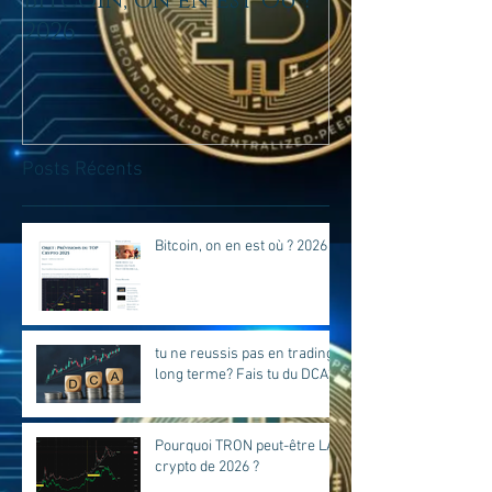
Bitcoin, on en est où ?
tu ne reussis
2026
trading lo
Fais tu du D
Posts Récents
Bitcoin, on en est où ? 2026
tu ne reussis pas en trading
long terme? Fais tu du DCA?
Pourquoi TRON peut-être LA
crypto de 2026 ?