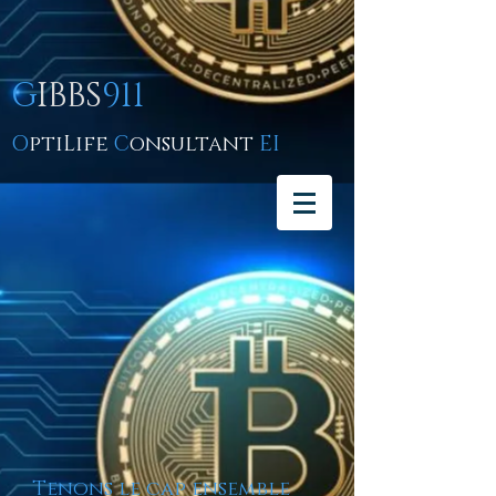
G
IBBS
911
O
ptiLife
C
onsultant
EI
Tenons le cap ensemble