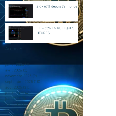
ZK + 67% depuis l'annonce
FIL + 55% EN QUELQUES
HEURES...
Archives
juillet 2026
(1)
1 post
avril 2026
(2)
2 posts
novembre 2025
(9)
9 posts
septembre 2025
(10)
10 posts
août 2025
(31)
31 posts
juillet 2025
(4)
4 posts
juin 2025
(5)
5 posts
avril 2025
(2)
2 posts
mars 2025
(14)
14 posts
février 2025
(1)
1 post