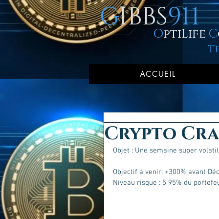
G
IBBS
911
O
ptiLife
C
T
ACCUEIL
Crypto Cras
Objet : Une semaine super volatil
Objectif à venir: +300% avant Dé
Niveau risque : 5 95% du portefeui