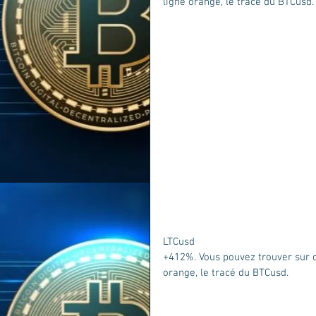
ligne orange, le tracé du BTCusd.
LTCusd 
+412%. Vous pouvez trouver sur c
orange, le tracé du BTCusd.