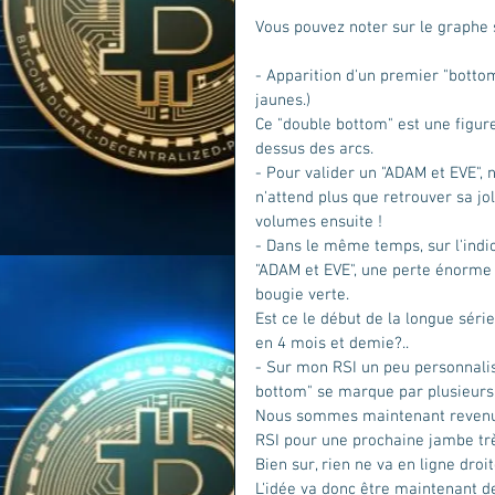
Vous pouvez noter sur le graphe 
- Apparition d'un premier "bottom
jaunes.)
Ce "double bottom" est une figure
dessus des arcs.
- Pour valider un "ADAM et EVE",
n'attend plus que retrouver sa jol
volumes ensuite !  
- Dans le même temps, sur l'indic
"ADAM et EVE", une perte énorme
bougie verte. 
Est ce le début de la longue sér
en 4 mois et demie?..
- Sur mon RSI un peu personnalis
bottom" se marque par plusieurs 
Nous sommes maintenant revenus d
RSI pour une prochaine jambe tr
Bien sur, rien ne va en ligne droi
L'idée va donc être maintenant de