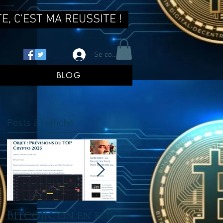
E, C'EST MA REUSSITE !
Se connecter
BLOG
Posts à l'affiche
Bitcoin, on en est
tu ne reussis pas