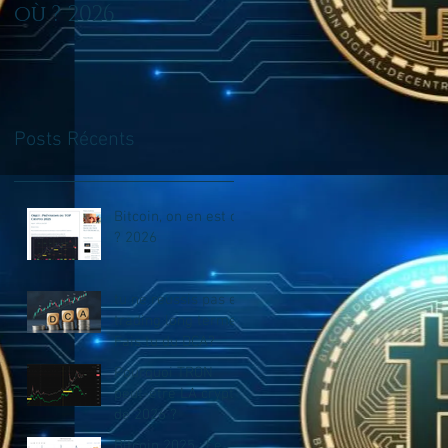
où ? 2026
en trading long
terme? Fais tu du
DCA?
Posts Récents
Bitcoin, on en est où
? 2026
tu ne reussis pas en
trading long terme?
Fais tu du DCA?
Pourquoi TRON
peut-être LA crypto
de 2026 ?
Bitcoin 2025 : Le