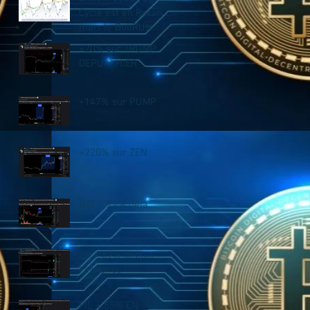
Cycle est en Retard,
mais le BullRUN
n’est PAS fini !
+20% sur TRUMP
DEPUIS HIER
+147% sur PUMP
+220% sur ZEN
BAT + 21% déjà....
ZK + 67% depuis
l'annonce
FIL + 55% EN