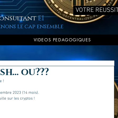
VOTRE REUSSIT
onsultant
EI
enons le cap ensemble
VIDEOS PEDAGOGIQUES
h... ou???
e !
cembre 2023 (14 mois). 
lle sur les cryptos !  