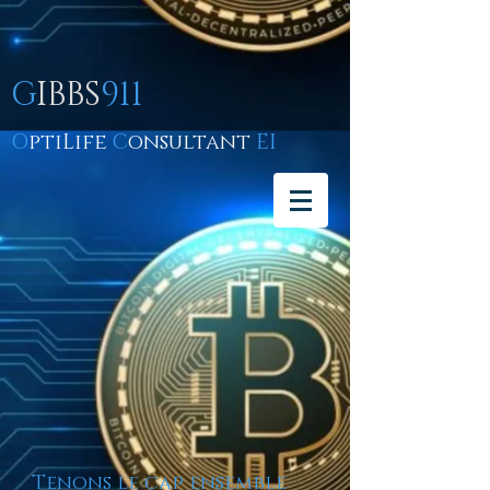
G
IBBS
911
O
ptiLife
C
onsultant
EI
Tenons le cap ensemble