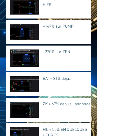
HIER
+147% sur PUMP
+220% sur ZEN
BAT + 21% déjà....
ZK + 67% depuis l'annonce
FIL + 55% EN QUELQUES
HEURES...