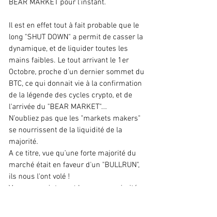
BEAR MARKET pour l’instant. 
Il est en effet tout à fait probable que le 
long "SHUT DOWN" a permit de casser la 
dynamique, et de liquider toutes les 
mains faibles. Le tout arrivant le 1er 
Octobre, proche d'un dernier sommet du 
BTC, ce qui donnait vie à la confirmation 
de la légende des cycles crypto, et de 
l'arrivée du "BEAR MARKET"... 
N’oubliez pas que les "markets makers" 
se nourrissent de la liquidité de la 
majorité. 
A ce titre, vue qu’une forte majorité du 
marché était en faveur d'un "BULLRUN", 
ils nous l'ont volé ! 
Vue que maintenant la grosse majorité 
est en faveur de la fin du cycle et d’un 
début de “BEAR MARKET”, que pensez-