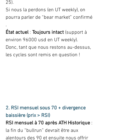
25).  
Si nous la perdons (en UT weekly), on 
pourra parler de “bear market” confirmé 
.  
État actuel
 : 
Toujours intact
 (support à 
environ 96000 usd en UT weekly).  
Donc, tant que nous restons au-dessus, 
les cycles sont remis en question ! 
2. RSI mensuel sous 70 + divergence 
baissière (prix > RSI)
RSI mensuel à 70 après ATH
Historique
 : 
la fin du “bullrun” devrait être aux 
alentours des 90 et ensuite nous offrir 