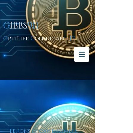
G
IBBS
911
O
ptiLife
C
onsultant
EI
Tenons le cap ensemble