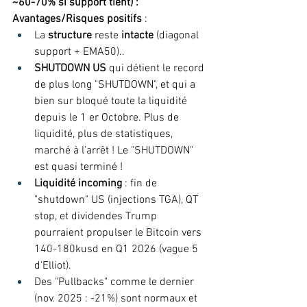
~60-70% si support tient) :
Avantages/Risques positifs
 : 
La 
structure
 reste 
intacte
 (diagonal 
support + EMA50)..  
SHUTDOWN US 
qui détient le record 
de plus long "SHUTDOWN", et qui a 
bien sur bloqué toute la liquidité 
depuis le 1 er Octobre. Plus de 
liquidité, plus de statistiques, 
marché à l’arrêt ! Le "SHUTDOWN" 
est quasi terminé !  
Liquidité incoming 
: fin de 
"shutdown" US (injections TGA), QT 
stop, et dividendes Trump 
pourraient propulser le Bitcoin vers 
140-180kusd en Q1 2026 (vague 5 
d'Elliot).  
Des "Pullbacks" comme le dernier  
(nov. 2025 : -21%) sont normaux et 