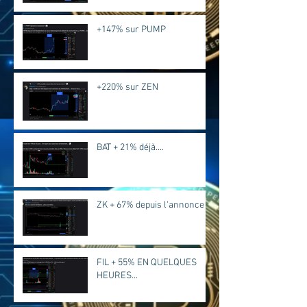
+147% sur PUMP
+220% sur ZEN
BAT + 21% déjà....
ZK + 67% depuis l'annonce
FIL + 55% EN QUELQUES
HEURES...