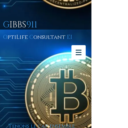
G
IBBS
911
O
ptiLife
C
onsultant
EI
Tenons le cap ensemble