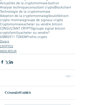
Actualités de la cryptomonnaie.
bullrun
Analyse technique
consultant crypto
Blockchain
Technologie de la cryptomonnaie
Adoption de la cryptomonnaie
giboulot
bitcoin
crypto-monnaie
groupe de signaux crypto
Cryptomonnaie
acheter ou vendre bitcoin
CONSULTANT CRYPTO
groupe signal bitcoin
cryptofamilly
acheter ou vendre?
GIBBS911 TOKEN
Profits crypto
Divers
CRYPTOS
INDICATEUR
Commentaires