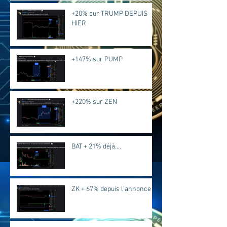
+20% sur TRUMP DEPUIS
HIER
+147% sur PUMP
+220% sur ZEN
BAT + 21% déjà....
ZK + 67% depuis l'annonce