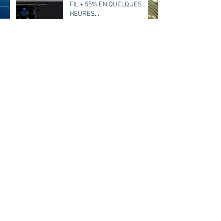
FIL + 55% EN QUELQUES
HEURES...
Archives
juillet 2026
(1)
1 post
avril 2026
(2)
2 posts
novembre 2025
(9)
9 posts
septembre 2025
(10)
10 posts
août 2025
(31)
31 posts
juillet 2025
(4)
4 posts
juin 2025
(5)
5 posts
avril 2025
(2)
2 posts
mars 2025
(14)
14 posts
février 2025
(1)
1 post
janvier 2025
(3)
3 posts
novembre 2024
(4)
4 posts
octobre 2024
(2)
2 posts
septembre 2024
(4)
4 posts