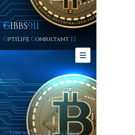
G
IBBS
911
O
ptiLife
C
onsultant
EI
Tenons le cap ensemble