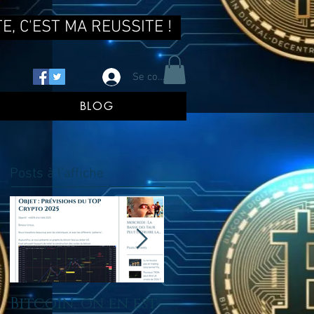
E, C'EST MA REUSSITE !
Se connecter
BLOG
Posts à l'affiche
Bitcoin, on en est
tu ne reussis pas