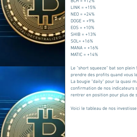
BCH = +12%
LINK = +15%
NEO = +24%
DOGE = +9%
EOS = +10%
SHIB = +13%
SOL= +16%
MANA = +16%
MATIC = +14%
Le "short squeeze" bat son plein !
prendre des profits quand vous le
La bougie "daily" pour la quasi ma
confirmation de nos indicateurs s
rentrer en position pour plus de s
Voici le tableau de nos investiss