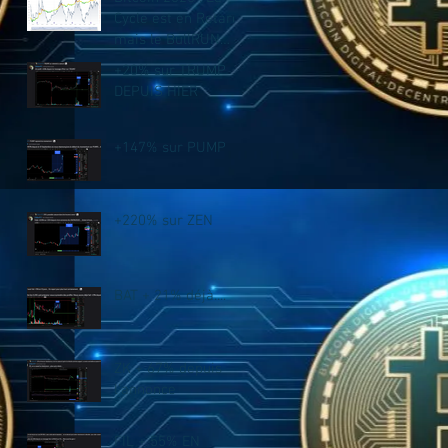
Cycle est en Retard,
mais le BullRUN
n’est PAS fini !
+20% sur TRUMP
DEPUIS HIER
+147% sur PUMP
+220% sur ZEN
BAT + 21% déjà....
ZK + 67% depuis
l'annonce
FIL + 55% EN