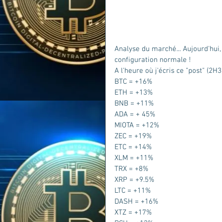
Analyse du marché... Aujourd'hui
configuration normale ! 
A l'heure où j'écris ce "post" (2H
BTC = +16%
ETH = +13%
BNB = +11%
ADA = + 45%
MIOTA = +12%
ZEC = +19%
ETC = +14%
XLM = +11%
TRX = +8%
XRP = +9.5%
LTC = +11%
DASH = +16%
XTZ = +17%