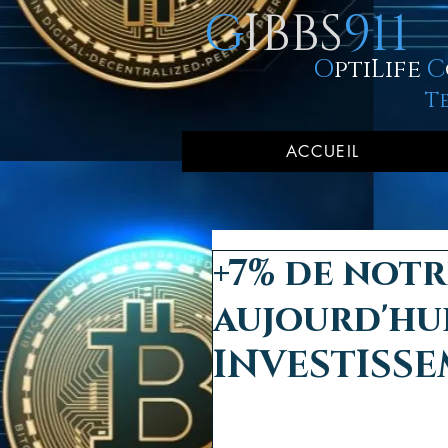
G
IBBS
911
O
ptiLife
C
T
ACCUEIL
+7% de notr
aujourd'hui
INVESTISSE