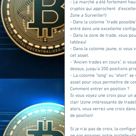
- Le marché a été fortement hau
cryptos qui approchent  d'excelle
Zone a Surveiller!) 
- Dans la colonne "trade possible"
entré dans une excellente configu
- Dans la zone de trade, vous po
tableau) 
- Dans la colonne jaune, si vous 
cet asset. 
- "Ancien trades en cours", si vo
dessus, jusqu'a 200 positions p
- La colonne "long" ou "short" se
asset pour vous permettre de conn
Comment entrer en position ?  
Si vous voyez une croix pour un a
clair (zone intéressante de trade)
alors, vous verrez une croix dans
de position! 
Si je n'ai pas de croix, la config
ne pas engager notre portefeuille 