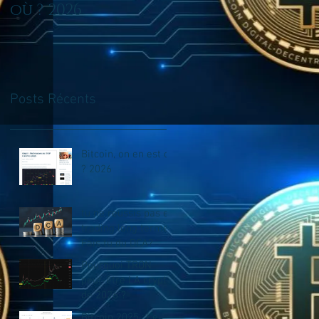
où ? 2026
en trading long
terme? Fais tu du
DCA?
Posts Récents
Bitcoin, on en est où
? 2026
tu ne reussis pas en
trading long terme?
Fais tu du DCA?
Pourquoi TRON
peut-être LA crypto
de 2026 ?
Bitcoin 2025 : Le