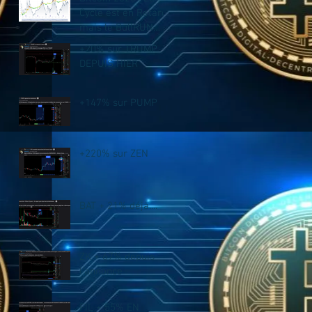
Cycle est en Retard,
mais le BullRUN
n’est PAS fini !
+20% sur TRUMP
DEPUIS HIER
+147% sur PUMP
+220% sur ZEN
BAT + 21% déjà....
ZK + 67% depuis
l'annonce
FIL + 55% EN