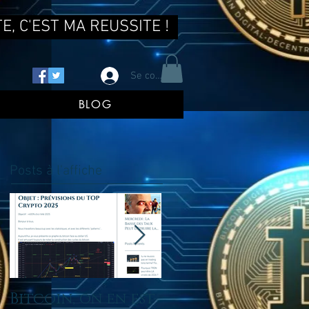
E, C'EST MA REUSSITE !
Se connecter
BLOG
Posts à l'affiche
Bitcoin, on en est
tu ne reussis pas