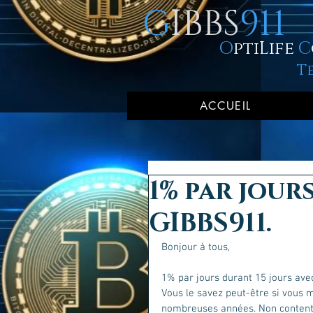
G
IBBS
911
O
ptiLife
C
T
ACCUEIL
1% par jour
GIBBS911.
Bonjour à tous, 
1% par jours durant 15 jours ave
Vous le savez peut-être si vous m
nombreuses années. Non content d