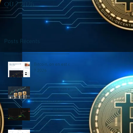
où ? 2026
en trading long
terme? Fais tu du
DCA?
Posts Récents
Bitcoin, on en est où
? 2026
tu ne reussis pas en
trading long terme?
Fais tu du DCA?
Pourquoi TRON
peut-être LA crypto
de 2026 ?
Bitcoin 2025 : Le