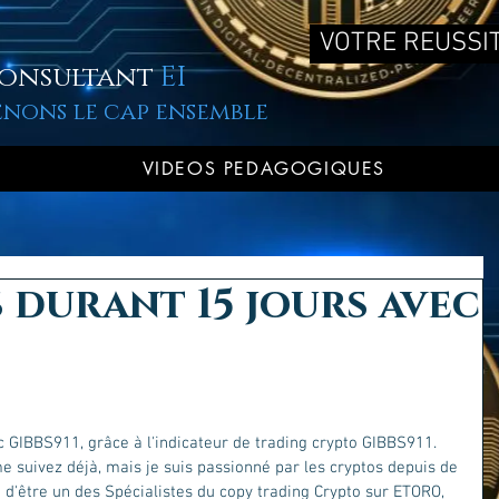
VOTRE REUSSIT
onsultant
EI
enons le cap ensemble
VIDEOS PEDAGOGIQUES
s durant 15 jours avec
c GIBBS911, grâce à l'indicateur de trading crypto GIBBS911.
e suivez déjà, mais je suis passionné par les cryptos depuis de 
'être un des Spécialistes du copy trading Crypto sur ETORO, 