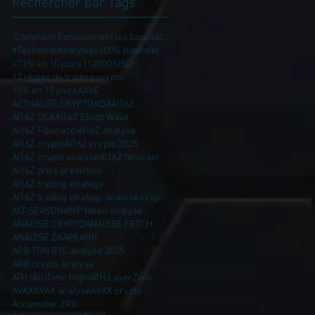
Rechercher par Tags
"Comment Fonctionnent les Liquidations ?
#TechnicalAnalysis
+100% potentiel
+71% en 10 jours
112000 USD
12 règles de trading crypto
15% en 15 jours
AAVE
ACTUALITE CRYPTO
ADA
AI16Z
AI16Z DCA
AI16Z Elliott Wave
AI16Z Fibonacci
AI16Z analyse
AI16Z crypto
AI16Z crypto 2025
AI16Z crypto analyse
AI16Z forecast
AI16Z price prediction
AI16Z trading strategy
AI16Z trading strategy analyse crypto AI16Z
ALT SEASON
AMP token analyse
ANALYSE CRYPTO
ANALYSE FETCH
ANALYSE ZK
APE
ARB
ARB TON BTC analyse 2025
ARB crypto analyse
ATH (All-Time High)
ATH LayerZero
AVAX
AVAX analyse
AVAX crypto
Accumuler ZRO