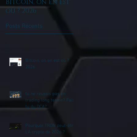
Bitcoin, on en est
tu ne reussis pas
où ? 2026
en trading long
terme? Fais tu du
Posts Récents
DCA?
Bitcoin, on en est où ?
2026
tu ne reussis pas en
trading long terme? Fais
tu du DCA?
Pourquoi TRON peut-être
LA crypto de 2026 ?