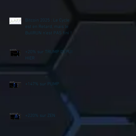
Bitcoin 2025 : Le Cycle
est en Retard, mais le
BullRUN n’est PAS fini !
+20% sur TRUMP DEPUIS
HIER
+147% sur PUMP
+220% sur ZEN