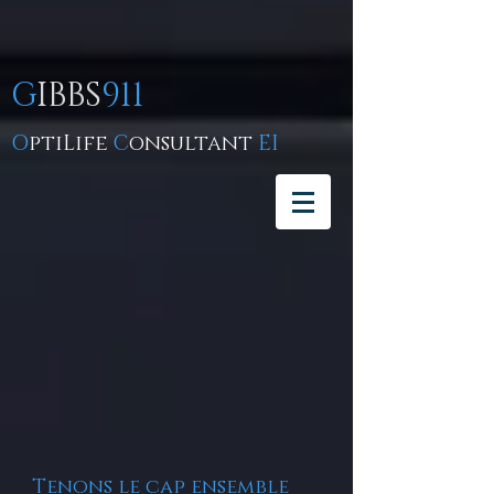
G
IBBS
911
O
ptiLife
C
onsultant
EI
Tenons le cap ensemble