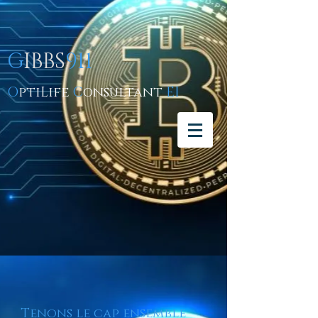
G
IBBS
911
O
ptiLife
C
onsultant
EI
Tenons le cap ensemble