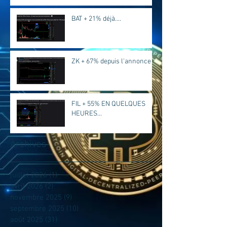
BAT + 21% déjà....
ZK + 67% depuis l'annonce
FIL + 55% EN QUELQUES
HEURES...
Archives
juillet 2026
(1)
1 post
avril 2026
(2)
2 posts
novembre 2025
(9)
9 posts
septembre 2025
(10)
10 posts
août 2025
(31)
31 posts