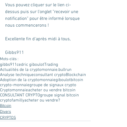
Vous pouvez cliquer sur le lien ci-
dessus puis sur l'onglet "recevoir une 
notification" pour être informé lorsque 
nous commencerons !
Excellente fin d'après midi à tous,
Gibbs911
Mots-clés :
gibbs911
cedric giboulot
Trading
Actualités de la cryptomonnaie.
bullrun
Analyse technique
consultant crypto
Blockchain
Adoption de la cryptomonnaie
giboulot
bitcoin
crypto-monnaie
groupe de signaux crypto
Cryptomonnaie
acheter ou vendre bitcoin
CONSULTANT CRYPTO
groupe signal bitcoin
cryptofamilly
acheter ou vendre?
Bitcoin
Divers
CRYPTOS