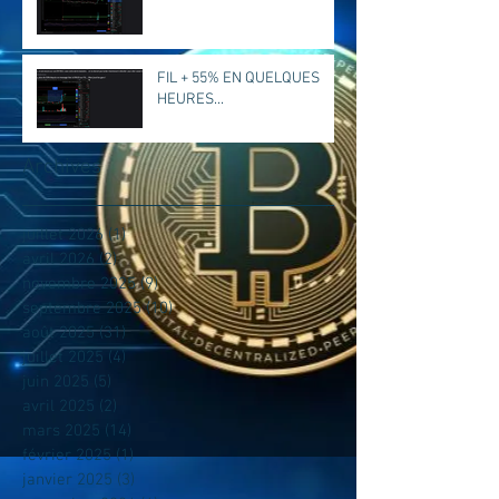
FIL + 55% EN QUELQUES
HEURES...
Archives
juillet 2026
(1)
1 post
avril 2026
(2)
2 posts
novembre 2025
(9)
9 posts
septembre 2025
(10)
10 posts
août 2025
(31)
31 posts
juillet 2025
(4)
4 posts
juin 2025
(5)
5 posts
avril 2025
(2)
2 posts
mars 2025
(14)
14 posts
février 2025
(1)
1 post
janvier 2025
(3)
3 posts