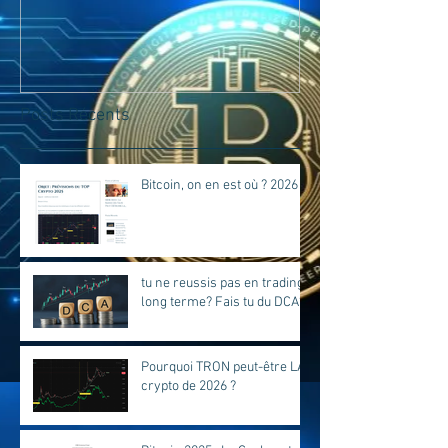
Fais tu du D
Posts Récents
Bitcoin, on en est où ? 2026
tu ne reussis pas en trading
long terme? Fais tu du DCA?
Pourquoi TRON peut-être LA
crypto de 2026 ?