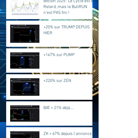
Bitcoin 2025 : Le Cycle est en
Retard, mais le BullRUN
n’est PAS fini !
+20% sur TRUMP DEPUIS
HIER
+147% sur PUMP
+220% sur ZEN
BAT + 21% déjà....
ZK + 67% depuis l'annonce