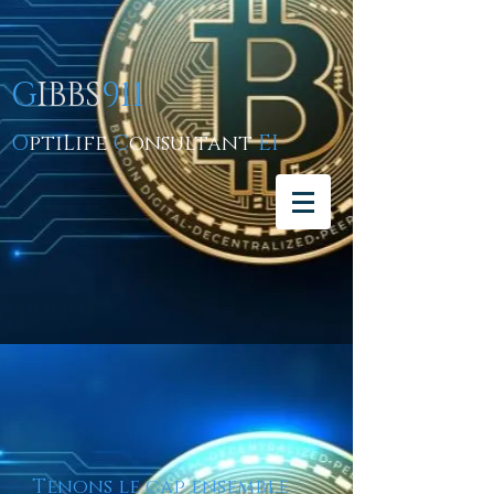
G
IBBS
911
O
ptiLife
C
onsultant
EI
Tenons le cap ensemble