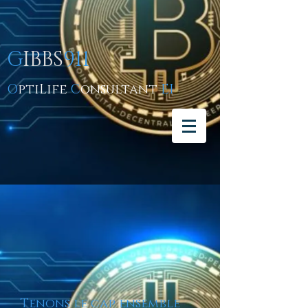
G
IBBS
911
O
ptiLife
C
onsultant
EI
Tenons le cap ensemble