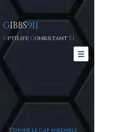
G
IBBS
911
O
ptiLife
C
onsultant
EI
Tenons le cap ensemble