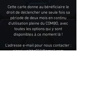
Cette carte donne au bénéficiaire le
droit de déclencher une seule fois sa
période de deux mois en continu
d'utilisation pleine du COMBO, avec
toutes les options qui y sont
disponibles à ce moment là !
L'adresse e-mail pour nous contacter :
signauxgibbs911@gmail.com
Veuillez noter qu'il n'est pas
possible d'acheter sur le même
paiement,
la carte cadeau avec d'autres
produits,
et /
ou d'acheter plus d'une carte
cadeau par commande.