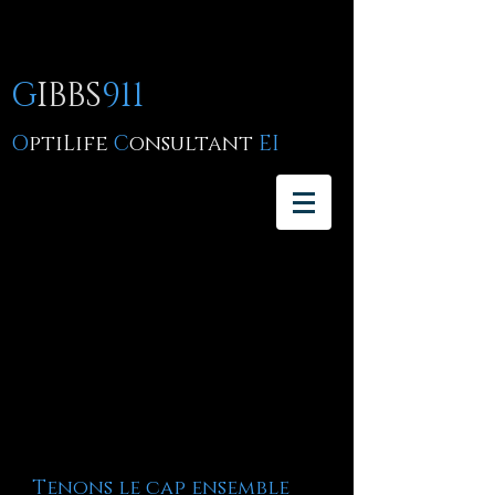
G
IBBS
911
O
ptiLife
C
onsultant
EI
Tenons le cap ensemble