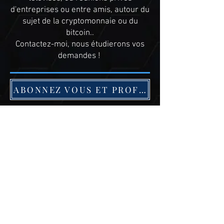
d'entreprises ou entre amis, autour du
sujet de la cryptomonnaie ou du
bitcoin..
Contactez-moi, nous étudierons vos
demandes !
ABONNEZ VOUS ET PROFITEZ DE L OFFRE CRYPTO FAMILLY