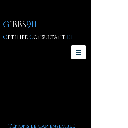
G
IBBS
911
O
ptiLife
C
onsultant
EI
Tenons le cap ensemble