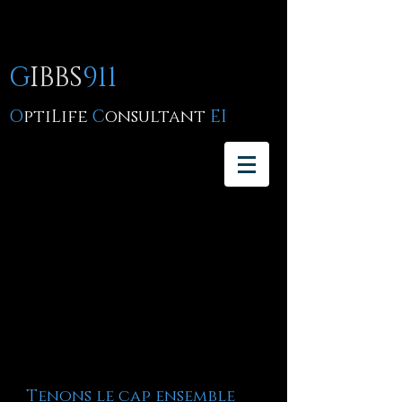
G
IBBS
911
O
ptiLife
C
onsultant
EI
Tenons le cap ensemble