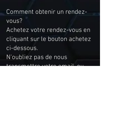
Comment obtenir un rendez-
vous?
Achetez votre rendez-vous en
cliquant sur le bouton achetez
ci-dessous.
N'oubliez pas de nous
transmettre votre email, ou
votre numéro de téléphone :
Nous vous contacterons
rapidement pour vous offrir le
choix entre 3 créneaux
horaires.
Excellent trades à tous, et que
votre portefeuille soit crypto !