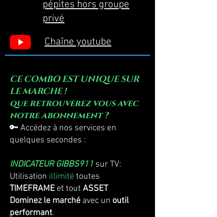
pépites hors groupe
privé
Chaîne youtube
CE COMBO EST UNIQUE SUR
LE MARCHE !
que retrouverez vous avec
notre abonnement ?
🔑 Accédez à nos services en
quelques secondes :
INDICATEUR GIBBS911
sur TV:
Utilisation
illimité
toutes
TIMEFRAME
et tout
ASSET
.
Dominez le marché
avec un
outil
performant
.