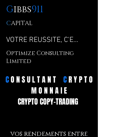
G
ibbs
911
C
APITAL
VOTRE REUSSITE, C'EST MA REUSSITE !
Optimize Consulting
Limited
C
O N S U L T A N T
C
R Y P T O
M O N N A I E
CRYPTO COPY-TRADING
vos rendements entre