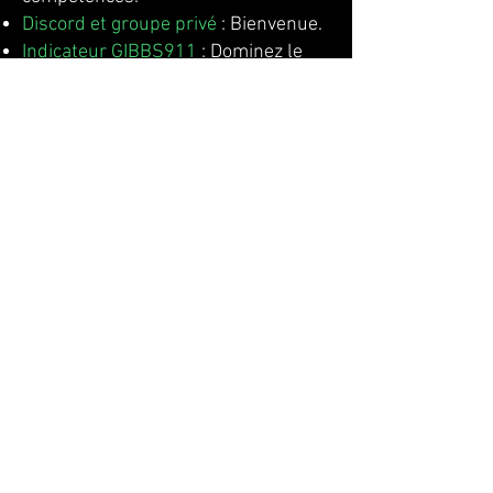
Discord et groupe privé
: Bienvenue.
Indicateur GIBBS911
: Dominez le
marché avec un outil performant.
Signaux d’Alerte crypto, Analyses,
infos du marché
: Soyez toujours
informé.