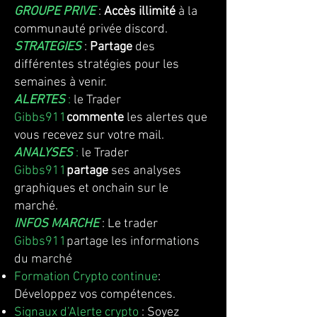
GROUPE PRIVE
:
Accès illimité
à la
communauté privée discord.
STRATEGIES
:
Partage
des
différentes stratégies pour les
semaines à venir.
ALERTES
:
le Trader
Gibbs911
commente
les alertes que
vous recevez sur votre mail.
ANALYSES
:
le Trader
Gibbs911
partage
ses analyses
graphiques et onchain sur le
marché.
INFOS MARCHE
:
Le trader
Gibbs911
partage les informations
du marché
Formation Crypto continue
:
Développez vos compétences.
Signaux d’Alerte crypto
: Soyez