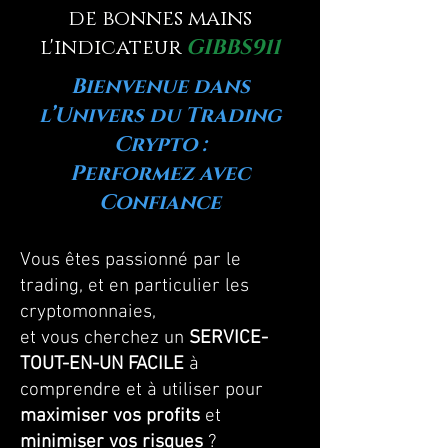
de bonnes mains
l'indicateur
GIBBS911
Bienvenue dans
l’Univers du Trading
Crypto :
Performez avec
Confiance
Vous êtes passionné par le
trading, et en particulier les
cryptomonnaies,
et vous cherchez un
SERVICE-
TOUT-EN-UN FACILE
à
comprendre et à utiliser pour
maximiser
vos profits
et
minimiser vos risques
?