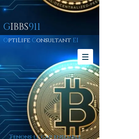
G
IBBS
911
O
ptiLife
C
onsultant
EI
Tenons le cap ensemble