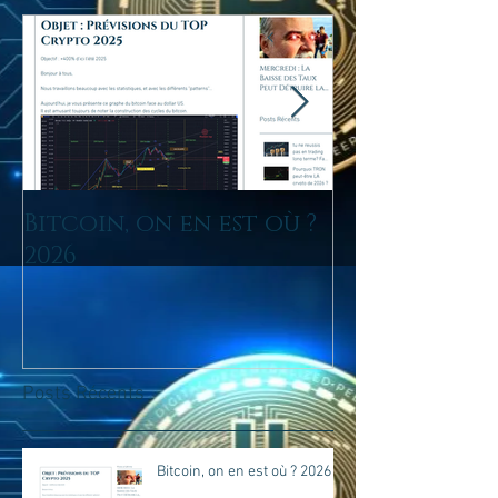
Bitcoin, on en est où ?
tu ne reussis
2026
trading lo
Fais tu du D
Posts Récents
Bitcoin, on en est où ? 2026