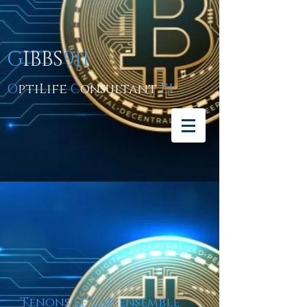
G
IBBS
911
O
ptiLife
C
onsultant
EI
Tenons le cap ensemble