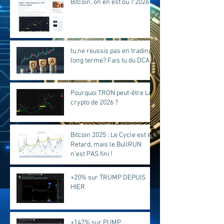
Bitcoin, on en est où ? 2026
tu ne reussis pas en trading
long terme? Fais tu du DCA?
Pourquoi TRON peut-être LA
crypto de 2026 ?
Bitcoin 2025 : Le Cycle est en
Retard, mais le BullRUN
n’est PAS fini !
+20% sur TRUMP DEPUIS
HIER
+147% sur PUMP