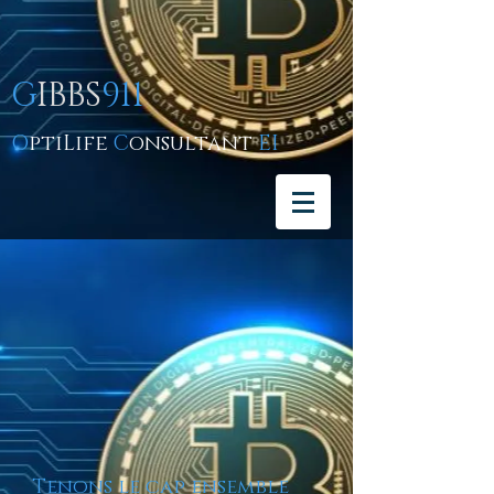
G
IBBS
911
O
ptiLife
C
onsultant
EI
Tenons le cap ensemble