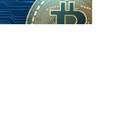
avril 2023
(6)
6 posts
mars 2023
(7)
7 posts
février 2023
(5)
5 posts
décembre 2022
(1)
1 post
novembre 2022
(3)
3 posts
octobre 2022
(8)
8 posts
août 2022
(2)
2 posts
juillet 2022
(1)
1 post
juin 2022
(1)
1 post
mai 2022
(2)
2 posts
avril 2022
(5)
5 posts
mars 2022
(15)
15 posts
février 2022
(32)
32 posts
décembre 2021
(5)
5 posts
novembre 2021
(126)
126 posts
Rechercher par Tags
Retrouvez-nous