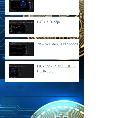
BAT + 21% déjà....
ZK + 67% depuis l'annonce
FIL + 55% EN QUELQUES
HEURES...
Archives
juillet 2026
(1)
1 post
avril 2026
(2)
2 posts
novembre 2025
(9)
9 posts