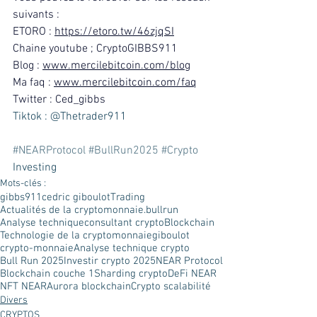
suivants : 
ETORO : 
https://etoro.tw/46zjqSI
Chaine youtube ; CryptoGIBBS911 
Blog : 
www.mercilebitcoin.com/blog
Ma faq : 
www.mercilebitcoin.com/faq
Twitter : Ced_gibbs
Tiktok : @Thetrader911
#NEARProtocol
#BullRun2025
#Crypto
Investing
Mots-clés :
gibbs911
cedric giboulot
Trading
Actualités de la cryptomonnaie.
bullrun
Analyse technique
consultant crypto
Blockchain
Technologie de la cryptomonnaie
giboulot
crypto-monnaie
Analyse technique crypto
Bull Run 2025
Investir crypto 2025
NEAR Protocol
Blockchain couche 1
Sharding crypto
DeFi NEAR
NFT NEAR
Aurora blockchain
Crypto scalabilité
Divers
CRYPTOS