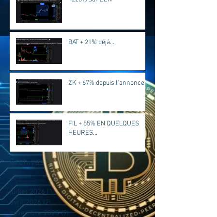
BAT + 21% déjà....
ZK + 67% depuis l'annonce
FIL + 55% EN QUELQUES
HEURES...
Archives
juillet 2026
(1)
1 post
avril 2026
(2)
2 posts
novembre 2025
(9)
9 posts