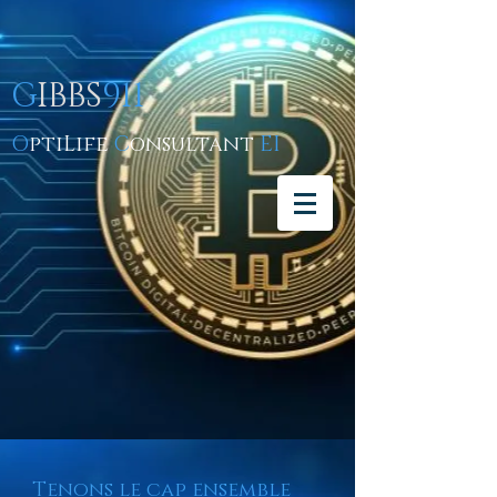
G
IBBS
911
O
ptiLife
C
onsultant
EI
Tenons le cap ensemble