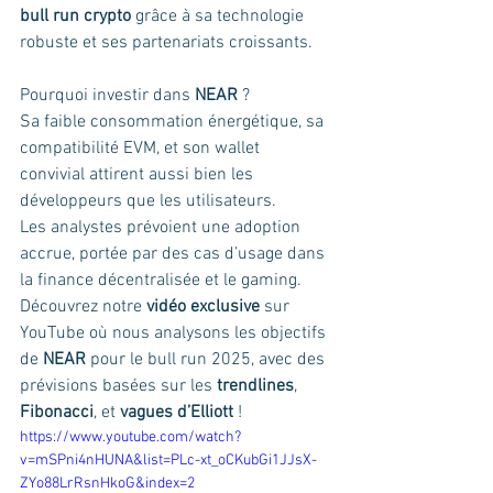
bull run crypto
 grâce à sa technologie 
robuste et ses partenariats croissants.
Pourquoi investir dans 
NEAR
 ? 
Sa faible consommation énergétique, sa 
compatibilité EVM, et son wallet 
convivial attirent aussi bien les 
développeurs que les utilisateurs. 
Les analystes prévoient une adoption 
accrue, portée par des cas d’usage dans 
la finance décentralisée et le gaming. 
Découvrez notre 
vidéo exclusive
 sur 
YouTube où nous analysons les objectifs 
de 
NEAR
 pour le bull run 2025, avec des 
prévisions basées sur les 
trendlines
, 
Fibonacci
, et 
vagues d’Elliott
 !
https://www.youtube.com/watch?
v=mSPni4nHUNA&list=PLc-xt_oCKubGi1JJsX-
ZYo88LrRsnHkoG&index=2