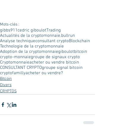
Mots-clés :
gibbs911
cedric giboulot
Trading
Actualités de la cryptomonnaie.
bullrun
Analyse technique
consultant crypto
Blockchain
Technologie de la cryptomonnaie
Adoption de la cryptomonnaie
giboulot
bitcoin
crypto-monnaie
groupe de signaux crypto
Cryptomonnaie
acheter ou vendre bitcoin
CONSULTANT CRYPTO
groupe signal bitcoin
cryptofamilly
acheter ou vendre?
Bitcoin
Divers
CRYPTOS