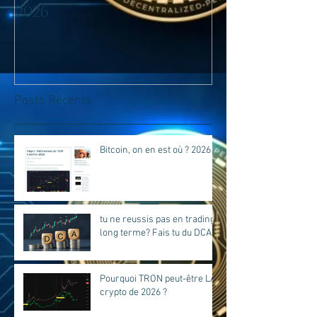
2026
trading lo
Fais tu du D
Posts Récents
Bitcoin, on en est où ? 2026
tu ne reussis pas en trading
long terme? Fais tu du DCA?
Pourquoi TRON peut-être LA
crypto de 2026 ?