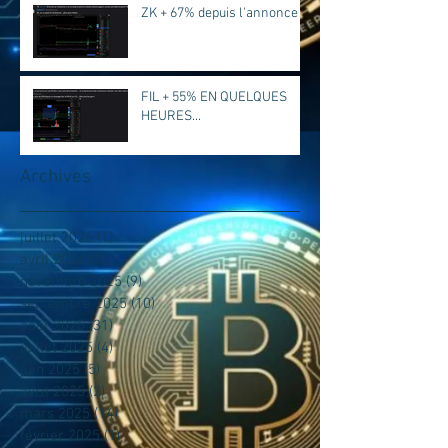
ZK + 67% depuis l'annonce
FIL + 55% EN QUELQUES
HEURES...
Archives
juillet 2026
(1)
1 post
avril 2026
(2)
2 posts
novembre 2025
(9)
9 posts
septembre 2025
(10)
10 posts
août 2025
(31)
31 posts
juillet 2025
(4)
4 posts
juin 2025
(5)
5 posts
avril 2025
(2)
2 posts
mars 2025
(14)
14 posts
février 2025
(1)
1 post