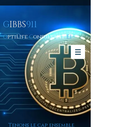
G
IBBS
911
O
ptiLife
C
onsultant
EI
Tenons le cap ensemble